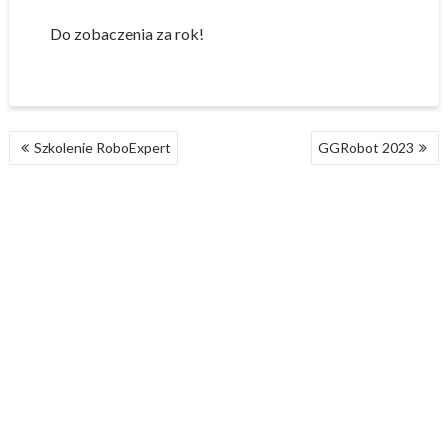
Do zobaczenia za rok!
NAWIGACJA
Szkolenie RoboExpert
GGRobot 2023
WPISU