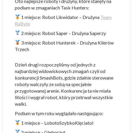
Oto najlepsze roboty i drużyny, które stanęły na
podium w zmaganiach Task Hunters:
1 miejsce: Robot Likwidator – Drużyna
Team
RaByte
2 miejsce: Robot Saper – Drużyna Saperzy
3 miejsce: Robot Hunterek – Drużyna Kilerów
Trzech
Dzień drugi rozpoczęliśmy od jednych z
najbardziej widowiskowych zmagań czyli od
konkurencji SmashBots, gdzie zdalnie sterowane
roboty walczyły ze sobą na specjalnie
przygotowanej arenie. Konkurencja ta nie miała
litości i wygrał robot, który przetrwał wszystkie
walki.
Podium w tym roku wyglądało następująco:
1 miejsce – LobotoSzybkoKlęciatol
2 miejsce – Gleborzut