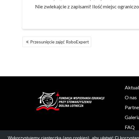
Nie zwlekajcie z zapisami! Ilość miejsc ogranicz
NAWIGACJA
Przesunięcie zajęć RoboExpert
WPISU
Aktual
O nas
Partne
Galeri
FAQ
Wykorzystujemy ciasteczka (ang.cookies), aby ułatwić Ci korzyst