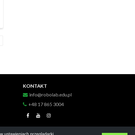
KONTAKT
info@robolab.edu.pl
+48 17 865 3004
w ustawieniach przeglądarki.