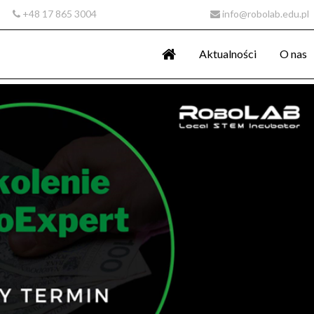
+48 17 865 3004
info@robolab.edu.pl
Aktualności
O nas