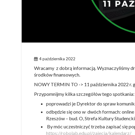
4 października 2022
Wracamy z dobrą informacją. Wyznaczyliśmy dru
środków finansowych.
NOWY TERMIN TO -> 11 października 2022 r. g
Przypomnijmy kilka szczegółów tego spotkania:
poprowadzi je Dyrektor do spraw komunika
odbędzie się ono w dwóch formach: online
Rzeszów – bud. O, Strefa Kultury Studenckie
By móc uczestniczyć trzeba zapisać się pop
https://robolab.edu.pl/zajecia/kalendarz/