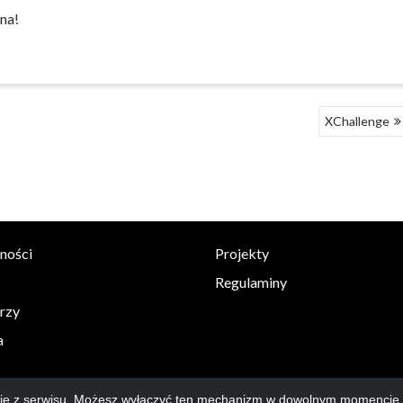
ona!
XChallenge
ności
Projekty
Regulaminy
rzy
a
anie z serwisu. Możesz wyłączyć ten mechanizm w dowolnym momencie 