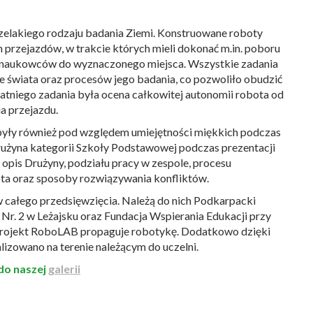
zelakiego rodzaju badania Ziemi. Konstruowane roboty
przejazdów, w trakcie których mieli dokonać m.in. poboru
b naukowców do wyznaczonego miejsca. Wszystkie zadania
ze świata oraz procesów jego badania, co pozwoliło obudzić
atniego zadania była ocena całkowitej autonomii robota od
a przejazdu.
yły również pod względem umiejętności miękkich podczas
Drużyna kategorii Szkoły Podstawowej podczas prezentacji
, opis Drużyny, podziału pracy w zespole, procesu
a oraz sposoby rozwiązywania konfliktów.
w całego przedsięwzięcia. Należą do nich Podkarpacki
Nr. 2 w Leżajsku oraz Fundacja Wspierania Edukacji przy
 projekt RoboLAB propaguje robotykę. Dodatkowo dzięki
lizowano na terenie należącym do uczelni.
do naszej
galerii