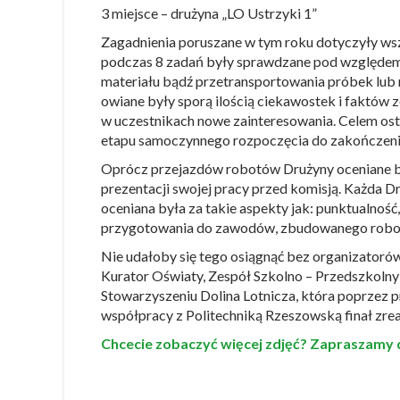
3 miejsce – drużyna „LO Ustrzyki 1”
Zagadnienia poruszane w tym roku dotyczyły ws
podczas 8 zadań były sprawdzane pod względem 
materiału bądź przetransportowania próbek lu
owiane były sporą ilością ciekawostek i faktów 
w uczestnikach nowe zainteresowania. Celem ost
etapu samoczynnego rozpoczęcia do zakończeni
Oprócz przejazdów robotów Drużyny oceniane b
prezentacji swojej pracy przed komisją. Każda 
oceniana była za takie aspekty jak: punktualność
przygotowania do zawodów, zbudowanego robot
Nie udałoby się tego osiągnąć bez organizatoró
Kurator Oświaty, Zespół Szkolno – Przedszkolny 
Stowarzyszeniu Dolina Lotnicza, która poprzez
współpracy z Politechniką Rzeszowską finał zrea
Chcecie zobaczyć więcej zdjęć? Zapraszamy 