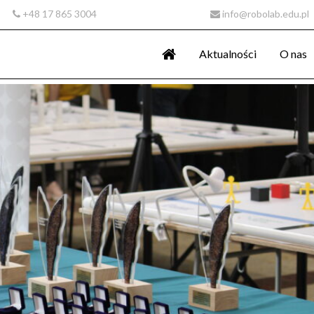
+48 17 865 3004
info@robolab.edu.pl
Aktualności
O nas