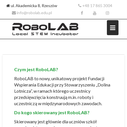
ul. Akademicka 8, Rzeszów
+48 17 865 3004
info@robolab.edu.pl
Skip
to
Czym jest RoboLAB?
content
RoboLAB to nowy, unikatowy projekt Fundacji
Wspierania Edukacji przy Stowarzyszeniu „Dolina
Lotnicza”, w ramach którego uczestnicy
przedsięwzięcia konstruują m.in. roboty i
uczestniczą w międzynarodowych zawodach.
Do kogo skierowany jest RoboLAB?
Skierowany jest głównie dla uczniów szkół