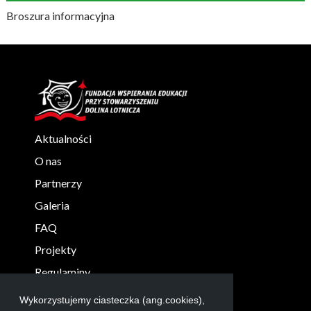
Broszura informacyjna
Aktualności
O nas
Partnerzy
Galeria
FAQ
Projekty
Regulaminy
KONTAKT
Wykorzystujemy ciasteczka (ang.cookies),