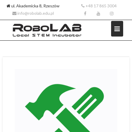
ul. Akademicka 8, Rzeszów
+48 17 865 3004
info@robolab.edu.pl
Skip
to
content