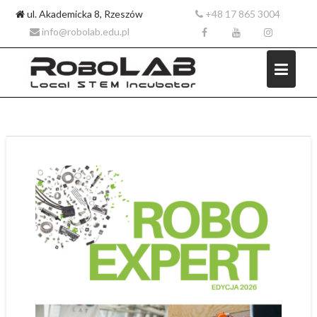
ul. Akademicka 8, Rzeszów
+48 17 865 3004
info@robolab.edu.pl
Skip
to
content