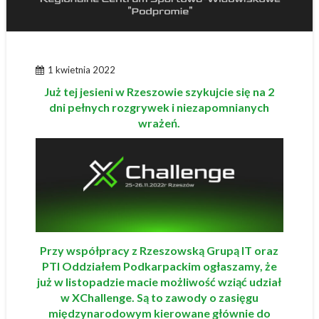
1 kwietnia 2022
Już tej jesieni w Rzeszowie szykujcie się na 2
dni pełnych rozgrywek i niezapomnianych
wrażeń.
Przy współpracy z Rzeszowską Grupą IT oraz
PTI Oddziałem Podkarpackim ogłaszamy, że
już w listopadzie macie możliwość wziąć udział
w XChallenge. Są to zawody o zasięgu
międzynarodowym kierowane głównie do