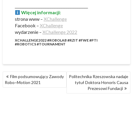
_________________________________________
Więcej informacji:
strona www –
XChallenge
Facebook –
XChallenge
wydarzenie –
XChallenge 2022
XCHALLENGE2022 #ROBOLAB #RZIT #FWE #PTI
#ROBOTICS #TOURNAMENT
NAWIGACJA
Film podsumowujący Zawody
Politechnika Rzeszowska nadaje
WPISU
Robo~Motion 2021
tytuł Doktora Honoris Causa
Prezesowi Fundacji