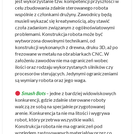
jest wykorzystanie tzw. kompetencji przyszłości w
celu zbudowania zdalnie sterowanego robota
wspólnie z członkami drużyny. Zawodnicy będą
musieli wykazać się kreatywnością, aby stawić
czoła zadaniom związanym z ogólnoświatowymi
problemami. Konstrukcja robota może być
wytworzona dowolnymi technikami, od
konstrukcji wykonanych z drewna, druku 3D, aż po
frezowane w metalu na obrabiarkach CNC. W
założeniu zawodów nie ma ograniczeń wobec
ilości oraz rodzaju wykorzystanych silników czy
procesorów sterujących. Jedynymi ograniczeniami
są wymiary robota oraz jego waga.
Smash Bots
– jedne z bardziej widowiskowych
konkurencji, gdzie zdalnie sterowane roboty
walczą ze sobą na specjalnie przygotowanej
arenie. Konkurencja ta nie ma litości i wygrywa
robot, który przetrwa wszystkie walki.
Konstrukcja robota nie ma ograniczeń pod
względem zastosowanych materiałów przez co