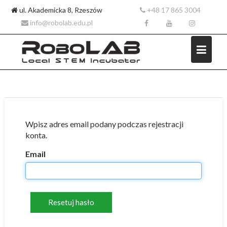
ul. Akademicka 8, Rzeszów
+48 17 865 3004
info@robolab.edu.pl
Skip
to
Wpisz adres email podany podczas rejestracji
content
konta.
Email
Resetuj hasło