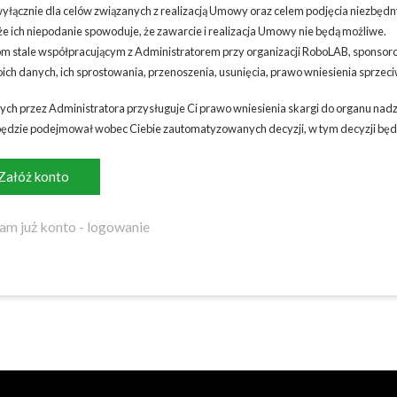
yłącznie dla celów związanych z realizacją Umowy oraz celem podjęcia niezbę
 ich niepodanie spowoduje, że zawarcie i realizacja Umowy nie będą możliwe.
m stale współpracującym z Administratorem przy organizacji RoboLAB, sponso
ch danych, ich sprostowania, przenoszenia, usunięcia, prawo wniesienia sprzec
h przez Administratora przysługuje Ci prawo wniesienia skargi do organu nad
będzie podejmował wobec Ciebie zautomatyzowanych decyzji, w tym decyzji będ
Załóż konto
am już konto - logowanie