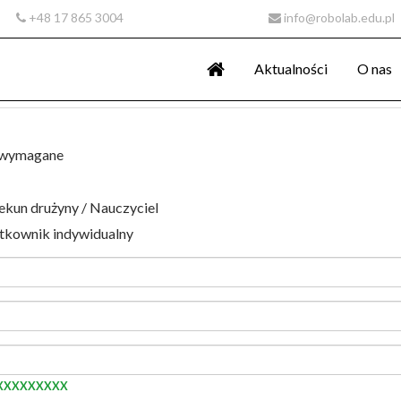
+48 17 865 3004
info@robolab.edu.pl
Aktualności
O nas
 wymagane
ekun drużyny / Nauczyciel
tkownik indywidualny
XXXXXXXXX