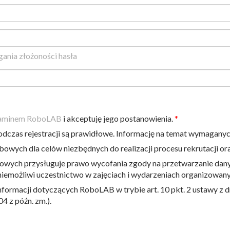
nia złożoności hasła
aminem RoboLAB
i akceptuję jego postanowienia.
dczas rejestracji są prawidłowe. Informację na temat wymaganyc
wych dla celów niezbędnych do realizacji procesu rekrutacji or
wych przysługuje prawo wycofania zgody na przetwarzanie dany
iemożliwi uczestnictwo w zajęciach i wydarzeniach organizowa
rmacji dotyczących RoboLAB w trybie art. 10 pkt. 2 ustawy z dni
04 z późn. zm.).