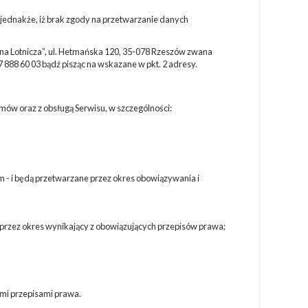
ednakże, iż brak zgody na przetwarzanie danych
ina Lotnicza”, ul. Hetmańska 120, 35-078 Rzeszów zwana
888 60 03 bądź pisząc na wskazane w pkt. 2 adresy.
ów oraz z obsługą Serwisu, w szczególności:
m - i będą przetwarzane przez okres obowiązywania i
przez okres wynikający z obowiązujących przepisów prawa;
ymi przepisami prawa.