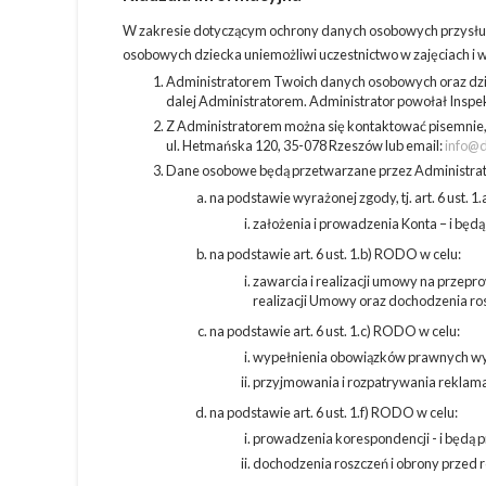
W zakresie dotyczącym ochrony danych osobowych przysług
osobowych dziecka uniemożliwi uczestnictwo w zajęciach i
Administratorem Twoich danych osobowych oraz dziec
dalej Administratorem. Administrator powołał Inspe
Z Administratorem można się kontaktować pisemnie, 
ul. Hetmańska 120, 35-078 Rzeszów lub email:
info@d
Dane osobowe będą przetwarzane przez Administrator
na podstawie wyrażonej zgody, tj. art. 6 ust. 
założenia i prowadzenia Konta – i bę
na podstawie art. 6 ust. 1.b) RODO w celu:
zawarcia i realizacji umowy na przepr
realizacji Umowy oraz dochodzenia r
na podstawie art. 6 ust. 1.c) RODO w celu:
wypełnienia obowiązków prawnych wyni
przyjmowania i rozpatrywania reklamac
na podstawie art. 6 ust. 1.f) RODO w celu:
prowadzenia korespondencji - i będą 
dochodzenia roszczeń i obrony przed r