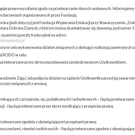
uje prawo wycofania zgody na przetwarzanie danych osobowych. Informujemy j
 wydarzeniach organizowanych przez Fundację.
ka (jeśli dotyczy) jest Fundacja Wspierania Edukacji przy Stowarzyszeniu „Dol
ktora Ochrony Danych, z którym można skontaktować się dzwoniąc pod numer 17 
za pomocą poczty tradycyjnej na adres:
olinawiedzy.pl
a w celu wykonywania działań związanych z obsługą i realizacją zawieranych um
1.a) RODO w celu:
dą przetwarzane przez okres pozostawania zarejestrowanym Użytkownikiem,
owadzenie Zajęć, lub podjęcia działań na żądanie Użytkownika przed jej zawarcie
oszczeń związanych z umową;
kających z przepisów, np. podatkowych i rachunkowych – i będą przetwarzane 
ji - i będą przetwarzane przez okres wynikający z przepisów prawa,
przetwarzane zgodnie z obowiązującymi przepisami prawa;
oszczeniami, również osób trzecich - i będą przetwarzane zgodnie z obowiązując