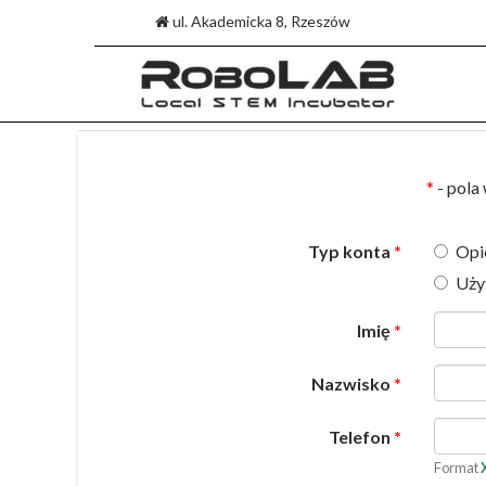
ul. Akademicka 8, Rzeszów
Skip
to
*
- pola
content
Typ konta
Opi
Uży
Imię
Nazwisko
Telefon
Format