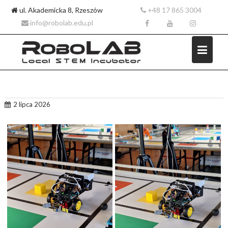
ul. Akademicka 8, Rzeszów
+48 17 865 3004
info@robolab.edu.pl
Skip
2 lipca 2026
to
content