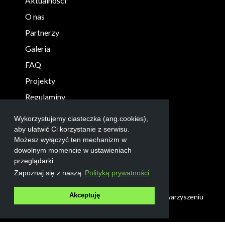
Aktualności
O nas
Partnerzy
Galeria
FAQ
Projekty
Regulaminy
KONTAKT
Wykorzystujemy ciasteczka (ang.cookies),
info@robolab.edu.pl
aby ułatwić Ci korzystanie z serwisu.
Możesz wyłączyć ten mechanizm w
+48 17 865 3004
dowolnym momencie w ustawieniach
przeglądarki.
Zapoznaj się z naszą
Polityką prywatności
Akceptuję
© 2022 Fundacja Wspierania Edukacji przy Stowarzyszeniu
Dolina Lotnicza