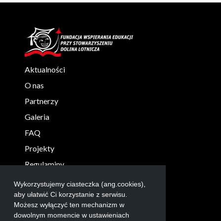
Aktualności
O nas
Partnerzy
Galeria
FAQ
Projekty
Regulaminy
KONTAKT
Wykorzystujemy ciasteczka (ang.cookies),
aby ułatwić Ci korzystanie z serwisu.
info@robolab.edu.pl
Możesz wyłączyć ten mechanizm w
+48 17 865 3004
dowolnym momencie w ustawieniach