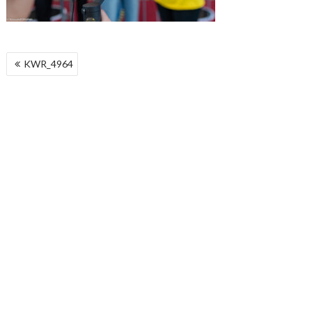
NAWIGACJA
KWR_4964
WPISU