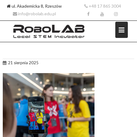
ul. Akademicka 8, Rzeszów
+48 17 865 3004
info@robolab.edu.pl
Skip
21 sierpnia 2025
to
content