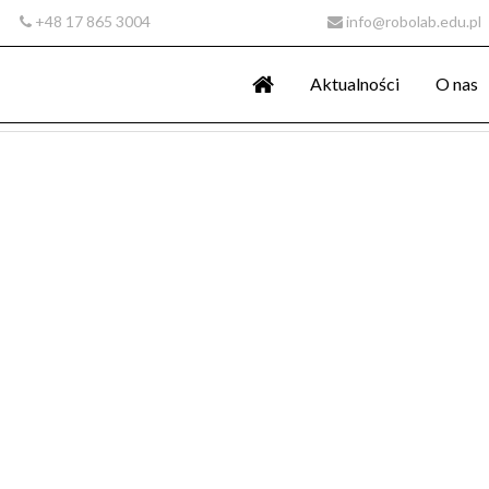
+48 17 865 3004
info@robolab.edu.pl
Aktualności
O nas