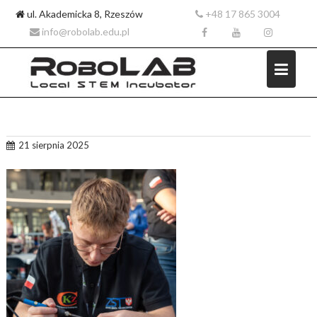
ul. Akademicka 8, Rzeszów
+48 17 865 3004
info@robolab.edu.pl
Skip
21 sierpnia 2025
to
content