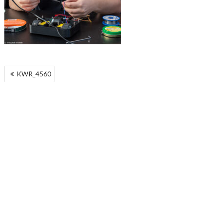
NAWIGACJA
KWR_4560
WPISU