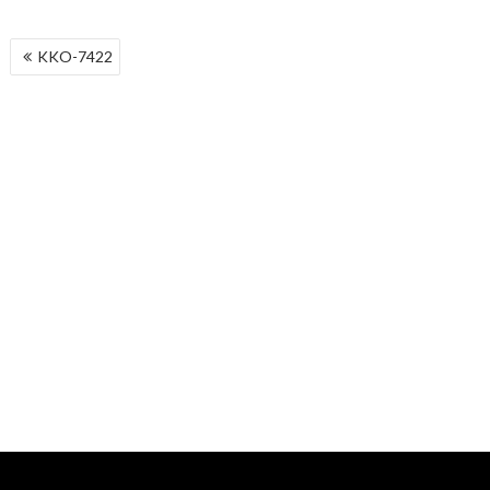
NAWIGACJA
KKO-7422
WPISU