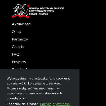
Aktualności
O nas
Partnerzy
Galeria
FAQ
Projekty
Regulaminy
KONTAKT
Wykorzystujemy ciasteczka (ang.cookies),
aby ułatwić Ci korzystanie z serwisu.
info@robolab.edu.pl
Możesz wyłączyć ten mechanizm w
+48 17 865 3004
dowolnym momencie w ustawieniach
przeglądarki.
Zapoznaj się z naszą
Polityką prywatności