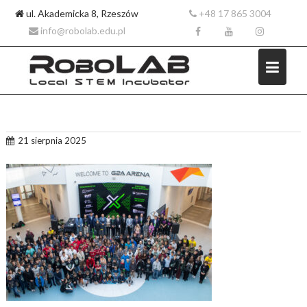
ul. Akademicka 8, Rzeszów
+48 17 865 3004
info@robolab.edu.pl
Skip
21 sierpnia 2025
to
content