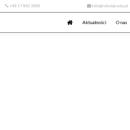
+48 17 865 3004
info@robolab.edu.pl
Aktualności
O nas