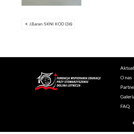
NAWIGACJA
J.Baran-SKNI KOD (36)
WPISU
Aktual
O nas
Partne
Galeri
FAQ