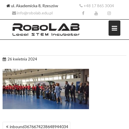
ul. Akademicka 8, Rzeszów
+48 17 865 3004
info@robolab.edu.pl
Skip
26 kwietnia 2024
to
content
NAWIGACJA
inbound3676674238648944034