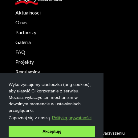
Aktualności
O nas
Partnerzy
Galeria
FAQ
Projekty
Regulaminy
KONTAKT
Wykorzystujemy ciasteczka (ang.cookies),
info@robolab.edu.pl
aby ułatwić Ci korzystanie z serwisu.
Możesz wyłączyć ten mechanizm w
+48 17 865 3004
dowolnym momencie w ustawieniach
przeglądarki.
Zapoznaj się z naszą
Polityką prywatności
Akceptuję
© 2022 Fundacja Wspierania Edukacji przy Stowarzyszeniu