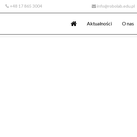
+48 17 865 3004
info@robolab.edu.pl
Aktualności
O nas