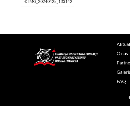
IMG_20240425_133142
WPISU
Aktual
O nas
Partne
Galeri
FAQ