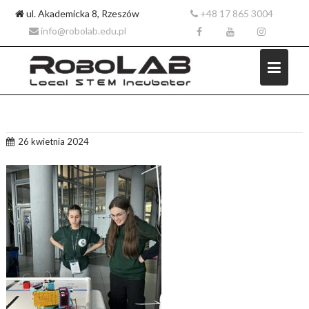
ul. Akademicka 8, Rzeszów
+48 17 865 3004
info@robolab.edu.pl
Skip
26 kwietnia 2024
to
content