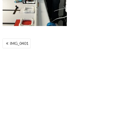
NAWIGACJA
IMG_0401
WPISU