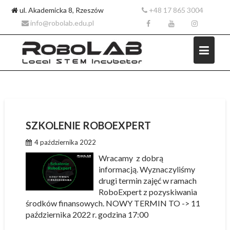
ul. Akademicka 8, Rzeszów
+48 17 865 3004
info@robolab.edu.pl
Skip
to
SZKOLENIE ROBOEXPERT
content
4 października 2022
Wracamy z dobrą
informacją. Wyznaczyliśmy
drugi termin zajęć w ramach
RoboExpert z pozyskiwania
środków finansowych. NOWY TERMIN TO -> 11
października 2022 r. godzina 17:00