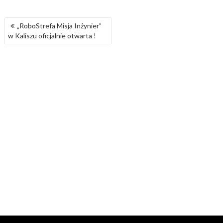
NAWIGACJA
„RoboStrefa Misja Inżynier”
WPISU
w Kaliszu oficjalnie otwarta !