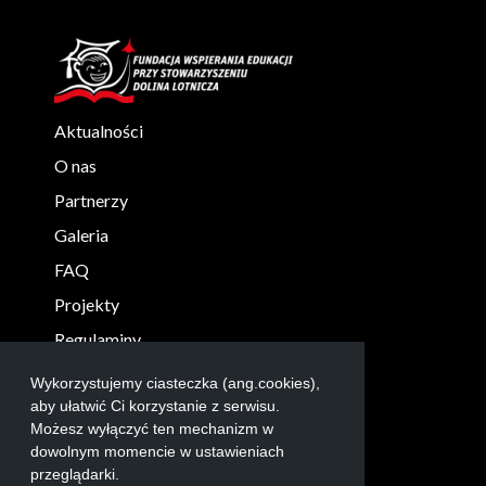
Aktualności
O nas
Partnerzy
Galeria
FAQ
Projekty
Regulaminy
KONTAKT
Wykorzystujemy ciasteczka (ang.cookies),
aby ułatwić Ci korzystanie z serwisu.
info@robolab.edu.pl
Możesz wyłączyć ten mechanizm w
+48 17 865 3004
dowolnym momencie w ustawieniach
przeglądarki.