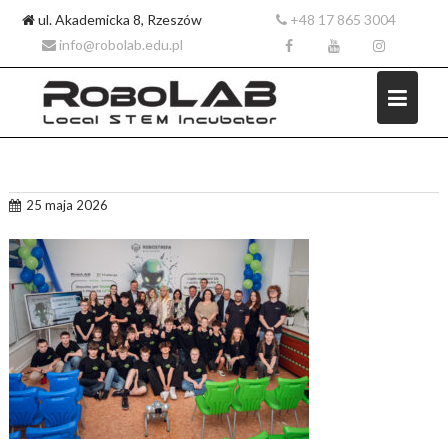
ul. Akademicka 8, Rzeszów
+48 17 865 3004
info@robolab.edu.pl
Skip
25 maja 2026
to
content