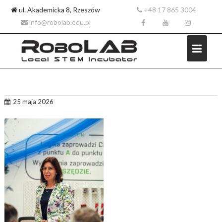
ul. Akademicka 8, Rzeszów
+48 17 865 3004
info@robolab.edu.pl
Skip
25 maja 2026
to
content