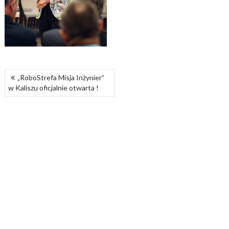
NAWIGACJA
„RoboStrefa Misja Inżynier”
WPISU
w Kaliszu oficjalnie otwarta !