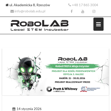
ul. Akademicka 8, Rzeszów
+48 17 865 3004
info@robolab.edu.pl
Skip
to
content
14 stycznia 2026