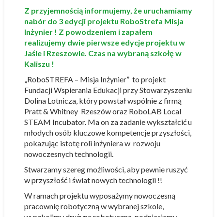
Z przyjemnością informujemy, że uruchamiamy
nabór do 3 edycji projektu RoboStrefa Misja
Inżynier ! Z powodzeniem i zapałem
realizujemy dwie pierwsze edycje projektu w
Jaśle i Rzeszowie. Czas na wybraną szkołę w
Kaliszu !
„RoboSTREFA – Misja Inżynier” to projekt
Fundacji Wspierania Edukacji przy Stowarzyszeniu
Dolina Lotnicza, który powstał wspólnie z firmą
Pratt & Whitney Rzeszów oraz RoboLAB Local
STEAM Incubator. Ma on za zadanie wykształcić u
młodych osób kluczowe kompetencje przyszłości,
pokazując istotę roli inżyniera w rozwoju
nowoczesnych technologii.
Stwarzamy szereg możliwości, aby pewnie ruszyć
w przyszłość i świat nowych technologii !!
W ramach projektu wyposażymy nowoczesną
pracownię robotyczną w wybranej szkole,
wyszkolimy drużynę robotyczną, podniesiemy