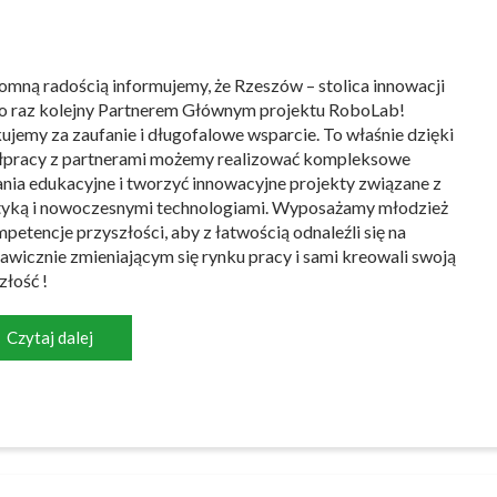
omną radością informujemy, że Rzeszów – stolica innowacji
po raz kolejny Partnerem Głównym projektu RoboLab!
ujemy za zaufanie i długofalowe wsparcie. To właśnie dzięki
pracy z partnerami możemy realizować kompleksowe
ania edukacyjne i tworzyć innowacyjne projekty związane z
yką i nowoczesnymi technologiami. Wyposażamy młodzież
petencje przyszłości, aby z łatwością odnaleźli się na
awicznie zmieniającym się rynku pracy i sami kreowali swoją
złość !
Czytaj dalej