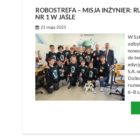
ROBOSTREFA – MISJA INŻYNIER: 
NR 1 W JAŚLE
21 maja 2025
W Szk
odbył
nowoc
do te
edycj
S.A. 
Dolin
rozwo
6–8 s