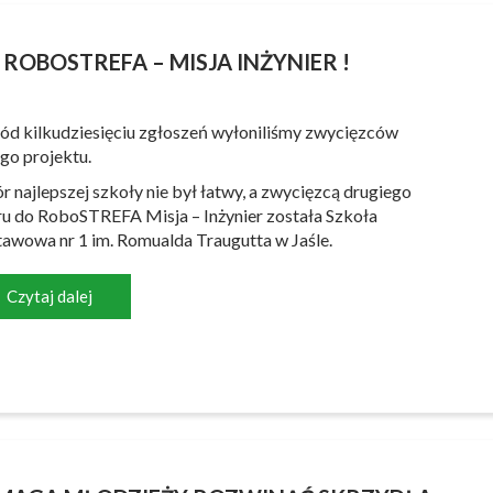
 ROBOSTREFA – MISJA INŻYNIER !
ód kilkudziesięciu zgłoszeń wyłoniliśmy zwycięzców
go projektu.
 najlepszej szkoły nie był łatwy, a zwycięzcą drugiego
u do RoboSTREFA Misja – Inżynier została Szkoła
awowa nr 1 im. Romualda Traugutta w Jaśle.
Czytaj dalej