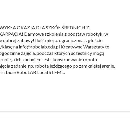
WYKŁA OKAZJA DLA SZKÓŁ ŚREDNICH Z
ARPACIA! Darmowe szkolenia z podstaw robotyki w
e dobrej zabawy! Ilość miejsc ograniczona: zgłoście
/klasę na info@robolab.edu.pl Kreatywne Warsztaty to
ogodzinne zajęcia, podczas których uczestnicy mogą
rupie, a ich zadaniem jest skonstruowanie robota
cia zadanie, np. robota jeżdżącego po zamkniętej arenie.
warsztacie RoboLAB Local STEM…