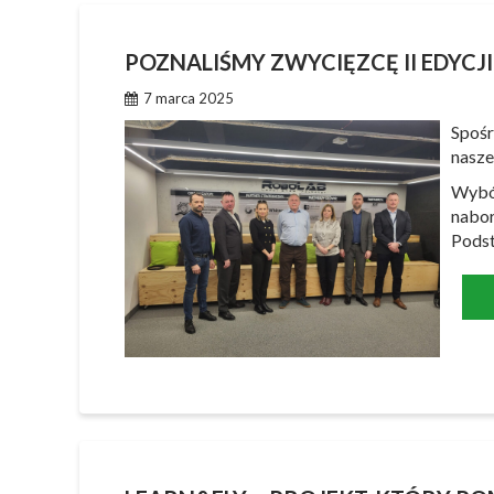
POZNALIŚMY ZWYCIĘZCĘ II EDYCJI
7 marca 2025
Spośr
nasze
Wybór
nabor
Podst