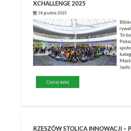
XCHALLENGE 2025
18 grudnia 2025
Blisk
rywal
To by
Pokaz
społe
kateg
Maste
Jasło
Czytaj dalej
RZESZÓW STOLICA INNOWACJI –