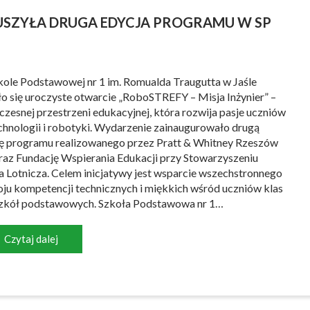
RUSZYŁA DRUGA EDYCJA PROGRAMU W SP
ole Podstawowej nr 1 im. Romualda Traugutta w Jaśle
o się uroczyste otwarcie „RoboSTREFY – Misja Inżynier” –
zesnej przestrzeni edukacyjnej, która rozwija pasje uczniów
chnologii i robotyki. Wydarzenie zainaugurowało drugą
ę programu realizowanego przez Pratt & Whitney Rzeszów
oraz Fundację Wspierania Edukacji przy Stowarzyszeniu
a Lotnicza. Celem inicjatywy jest wsparcie wszechstronnego
ju kompetencji technicznych i miękkich wśród uczniów klas
zkół podstawowych. Szkoła Podstawowa nr 1…
Czytaj dalej