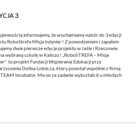
YCJA 3
yjemnością informujemy, że uruchamiamy nabór do 3 edycji
ktu RoboStrefa Misja Inżynier ! Z powodzeniem i zapałem
zujemy dwie pierwsze edycje projektu w Jaśle i Rzeszowie.
na wybraną szkołę w Kaliszu ! „RoboSTREFA – Misja
ier” to projekt Fundacji Wspierania Edukacji przy
rzyszeniu Dolina Lotnicza, który powstał wspólnie z firmą
TEAM Incubator. Ma on za zadanie wykształcić u młodych