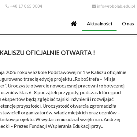
+48 17 865 3004
info@robolab.edu.pl
Aktualności
O nas
KALISZU OFICJALNIE OTWARTA !
ja 2026 roku w Szkole Podstawowej nr 1 w Kaliszu oficjalnie
ugurowano trzecią edycję projektu „RoboStrefa – Misja
ier”. Uroczyste otwarcie nowoczesnej pracowni robotycznej
a uczniów klas 6–8 początek przygody, podczas której pod
 ekspertów będą zgłębiać tajniki inżynierii i rozwijajać
tencje przyszłości. Uroczystość otwarcia zgromadziła
stawicieli organizatorów, władz miejskich oraz uczniów –
tników projektu. W wydarzeniu udział wzięli m.in. Andrzej
ecki – Prezes Fundacji Wspierania Edukacji przy…