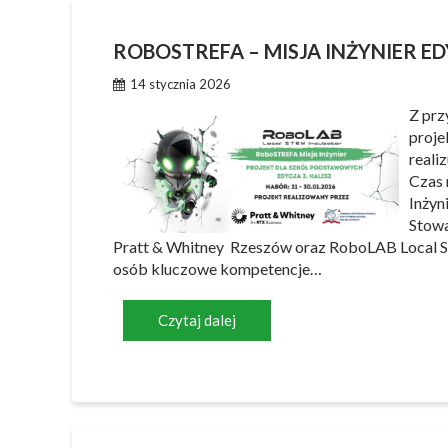
ROBOSTREFA – MISJA INŻYNIER ED
14 stycznia 2026
Z prz
proje
reali
Czas 
Inżyn
Stowa
Pratt & Whitney Rzeszów oraz RoboLAB Local S
osób kluczowe kompetencje…
Czytaj dalej