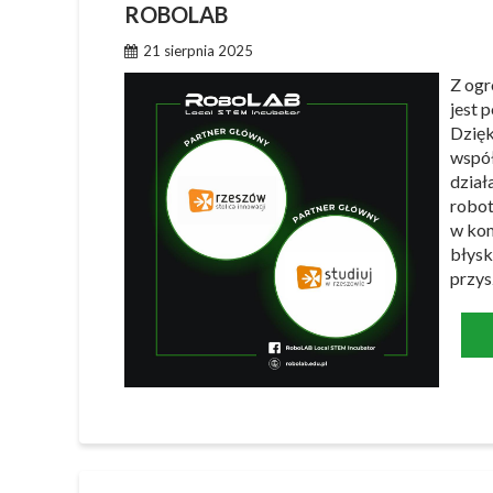
ROBOLAB
21 sierpnia 2025
Z ogr
jest 
Dzięk
współ
dział
robot
w kom
błysk
przys