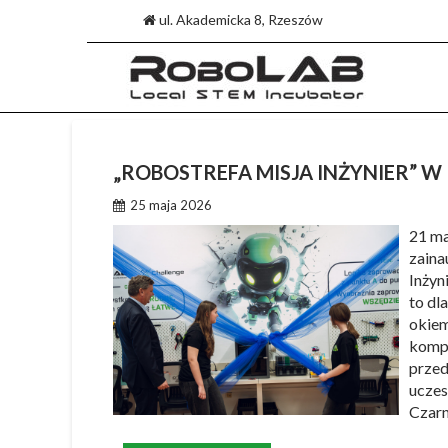
ul. Akademicka 8, Rzeszów
Skip
to
„ROBOSTREFA MISJA INŻYNIER” W 
content
25 maja 2026
21 ma
zaina
Inżyn
to dl
okiem
kompe
przed
uczes
Czarn