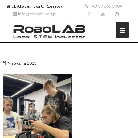
ul. Akademicka 8, Rzeszów
+48 17 865 3004
info@robolab.edu.pl
Skip
9 stycznia 2023
to
content