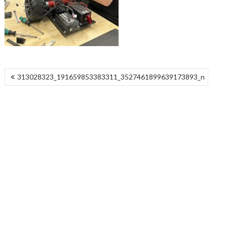
NAWIGACJA
313028323_191659853383311_3527461899639173893_n
WPISU